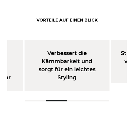
VORTEILE AUF EINEN BLICK
ve
Verbessert die
Stär
nd
Kämmbarkeit und
von
s,
sorgt für ein leichtes
Haar
Styling