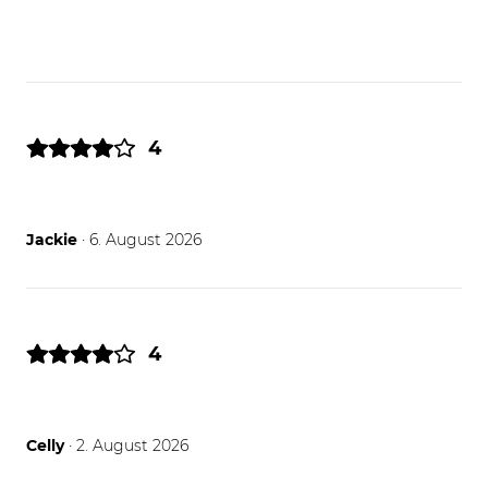
4
06.08.26
Jackie
· 6. August 2026
4
02.08.26
Celly
· 2. August 2026