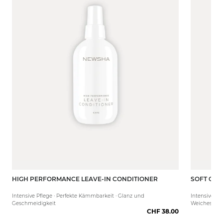
HIGH PERFORMANCE LEAVE-IN CONDITIONER
SOFT COT
250 ml
50 ml
Intensive Pflege · Perfekte Kämmbarkeit · Glanz und
Intensive Feu
Geschmeidigkeit
Weiches Haa
CHF 38.00