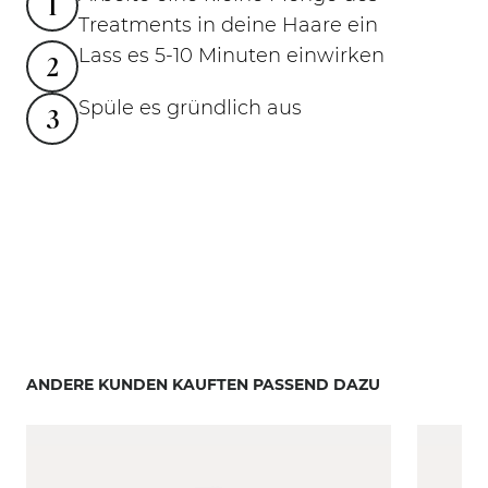
1
Treatments in deine Haare ein
Lass es 5-10 Minuten einwirken
2
Spüle es gründlich aus
3
ANDERE KUNDEN KAUFTEN PASSEND DAZU
Navigating through the elements of the carousel is pos
Press to skip carousel
Press to go to carousel navigation