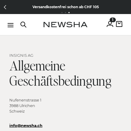
Direkt zum Inhalt
15% Wilkommens-Rabatt
Jetzt
NEW IN:
Versandkostenfrei schon ab CHF 105
The Iconic Limited Chrome Collection
kostenlos anmelden
1
INSIGNIS AG
Allgemeine
Geschäftsbedingung
Nufenenstrasse 1
3988 Ulrichen
Schweiz
info@newsha.ch