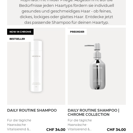
Empfindlich
Schnell fettend
Bedürfnisse jeden Haartyps fördern sie individuell
WIRKUNG
Gereizt
Trocken
gesundes und geschmeidiges Haar - ob feines,
FILTER
Trocken
dickes, lockiges oder glattes Haar. Entdecke jetzt
Frizzy
Stärkung der Haarstruktur
das passende Shampoo für deinen Haartyp.
Fettig
Platt
EFFEKT
Reduzierung von Spliss
Normal
Locken
NOW IN CHROME
PREORDER
FILTER
Reduziert Frizz
Empfindlich
BESTSELLER
Volumen
Farbverlängerung
Strapaziert
DUFT
Glanz
Feuchtigkeitsspendend
FILTER
Geschmeidigkeit
Definierend
Pudrig/ Cotton
Maximale Haargesundheit
Haarwachstumsfördernd
MEN
Süß / Fruchtig
Leichtere Kämmbarkeit
FILTER
Blumig / Floral
Glätte
Ja
Frisch / Zitrisch
Farbintensität
Nein
Tiefenreinigung
Filter anwenden
Reduzierung Orangestich
Reduzierung Gelbstich
DAILY ROUTINE SHAMPOO
DAILY ROUTINE SHAMPOO |
250 ml
1000 ml
1000 
CHROME COLLECTION
Griffigkeit
Für die tägliche
Für die tägliche
Dynamische Locken
Haarwäsche ·
Haarwäsche ·
Vitalisierend &
CHF 34.00
Vitalisierend &
CHF 34.00
Ausbalancierte Kopfhaut