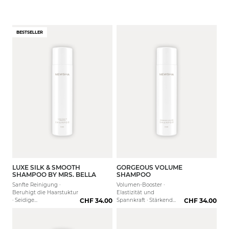
BESTSELLER
LUXE SILK & SMOOTH
GORGEOUS VOLUME
250 ml
80 ml
1000 ml
250 ml
1000 
SHAMPOO BY MRS. BELLA
SHAMPOO
Sanfte Reinigung ·
Volumen-Booster ·
Beruhigt die Haarstuktur
Elastizität und
· Seidige
CHF 34.00
Spannkraft · Stärkend
CHF 34.00
Geschmeidigkeit
und kräftigend