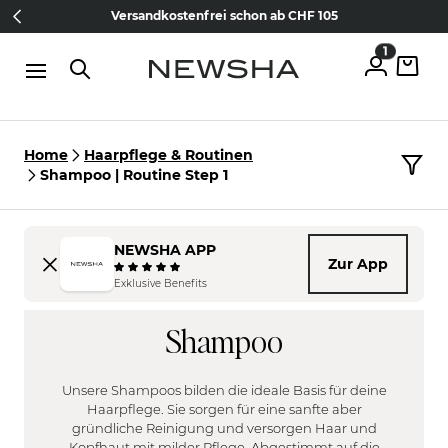
Direkt zum Inhalt
15% Wilkommens-Rabatt
Jetzt
NEW IN:
Versandkostenfrei schon ab CHF 105
The Iconic Limited Chrome Collection
kostenlos anmelden
1
Home
Haarpflege & Routinen
Shampoo | Routine Step 1
NEWSHA APP
Zur App
HAARTYP
Exklusive Benefits
FILTER
Fein
Shampoo
HAARPROBLEM
Normal
FILTER
Kräftig
Blondiert | Coloriert
Unsere Shampoos bilden die ideale Basis für deine
KOPFHAUT
Unbehandelt
Haarpflege. Sie sorgen für eine sanfte aber
FILTER
gründliche Reinigung und versorgen Haar und
Brüchig
Kopfhaut mit milder Pflege. Abgestimmt auf die