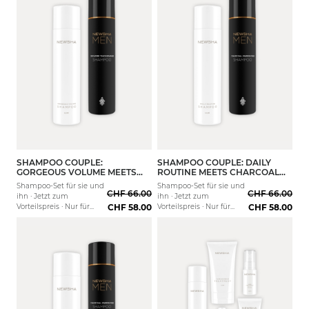
SHAMPOO COUPLE:
SHAMPOO COUPLE: DAILY
GORGEOUS VOLUME MEETS
ROUTINE MEETS CHARCOAL
SEVERE THICKENING
ENERGIZING
Shampoo-Set für sie und
Shampoo-Set für sie und
CHF 66.00
CHF 66.00
ihn · Jetzt zum
ihn · Jetzt zum
Vorteilspreis · Nur für
CHF 58.00
Vorteilspreis · Nur für
CHF 58.00
kurze Zeit
kurze Zeit