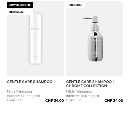
Beruhigend · Sanfte
Beruhigend · Sanfte
Reinigung
Reinigung
NOW IN CHROME
PREORDER
BESTSELLER
GENTLE CARE SHAMPOO
GENTLE CARE SHAMPOO |
250 ml
1000 ml
1000 
CHROME COLLECTION
Milde Reinigung ·
Milde Reinigung ·
Intensive Feuchtigkeit ·
Intensive Feuchtigkeit ·
Glanz und
CHF 34.00
Glanz und
CHF 34.00
Geschmeidigkeit
Geschmeidigkeit