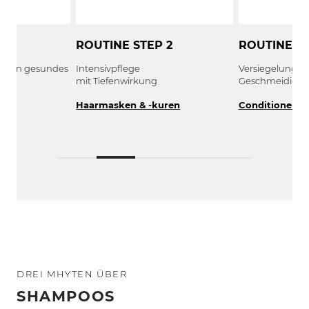
 1
ROUTINE STEP 2
ROUTINE ST
ür ein gesundes
Intensivpflege
Versiegelung &
mit Tiefenwirkung
Geschmeidigke
Haarmasken & -kuren
Conditioner
DREI MHYTEN ÜBER
SHAMPOOS