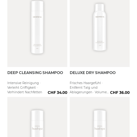
DEEP CLEANSING SHAMPOO
DELUXE DRY SHAMPOO
250 ml
75 ml
1000 ml
200 ml
1000 
Intensive Reinigung ·
Frisches Haargefühl ·
Verleiht Griffigkeit ·
Entfernt Talg und
Verhindert Nachfetten
CHF 34.00
Ablagerungen · Volumen
CHF 36.00
und Fülle