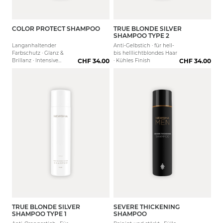
COLOR PROTECT SHAMPOO
TRUE BLONDE SILVER
250 ml
80 ml
1000 ml
250 ml
1000 
SHAMPOO TYPE 2
Langanhaltender
Anti-Gelbstich · für hell-
Farbschutz · Glanz &
bis helllichtblondes Haar
Brillanz · Intensive
CHF 34.00
· Kühles Finish
CHF 34.00
Feuchtigkeit
TRUE BLONDE SILVER
SEVERE THICKENING
250 ml
80 ml
1000 ml
250 ml
1000 
SHAMPOO TYPE 1
SHAMPOO