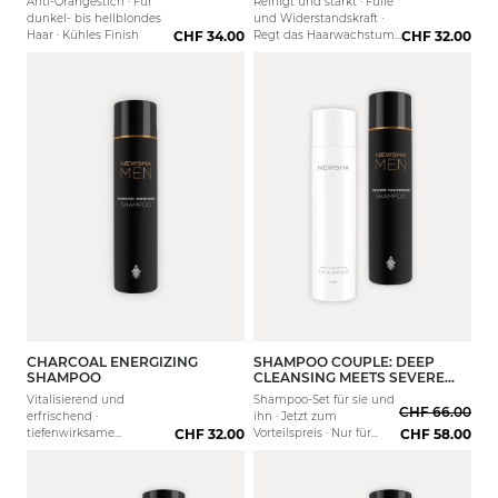
Anti-Orangestich · Für
Reinigt und stärkt · Fülle
dunkel- bis hellblondes
und Widerstandskraft ·
Haar · Kühles Finish
CHF 34.00
Regt das Haarwachstum
CHF 32.00
an
CHARCOAL ENERGIZING
SHAMPOO COUPLE: DEEP
250 ml
1000 ml
1000 
SHAMPOO
CLEANSING MEETS SEVERE
THICKENING
Vitalisierend und
Shampoo-Set für sie und
CHF 66.00
erfrischend ·
ihn · Jetzt zum
tiefenwirksame
CHF 32.00
Vorteilspreis · Nur für
CHF 58.00
Reinigung · Kühlender
kurze Zeit
Effekt