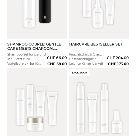
SHAMPOO COUPLE: GENTLE
HAIRCARE BESTSELLER SET
Starter
Full Routine
CARE MEETS CHARCOAL
ENERGIZING
Shampoo-Set für sie und
Feuchtigkeit & Glanz ·
CHF 66.00
CHF 204.00
ihn · Jetzt zum
Geschmeidigkeit ·
Vorteilspreis · Nur für
CHF 58.00
Leichte Kämmbarkeit
CHF 173.00
kurze Zeit
BACK SOON