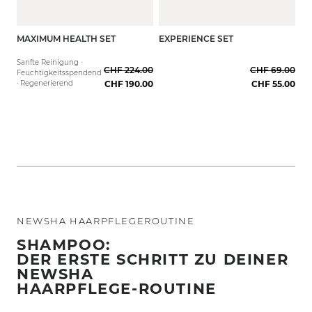
MAXIMUM HEALTH SET
EXPERIENCE SET
Full Routine
Professional
Für dickes Haar
Sanfte Reinigung ·
CHF 224.00
CHF 69.00
Feuchtigkeitsspendend
· Regenerierend
CHF 190.00
CHF 55.00
NEWSHA HAARPFLEGEROUTINE
SHAMPOO:
DER ERSTE SCHRITT ZU DEINER
NEWSHA
HAARPFLEGE-ROUTINE