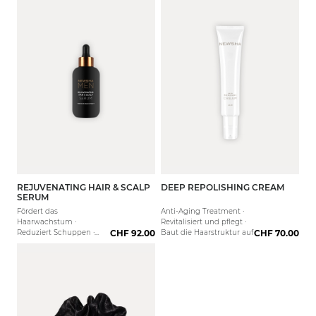
Lavendelduft
REJUVENATING HAIR & SCALP
DEEP REPOLISHING CREAM
50 ml
10 ml
75 ml
SERUM
Fördert das
Anti-Aging Treatment ·
Haarwachstum ·
Revitalisiert und pflegt ·
Reduziert Schuppen ·
CHF 92.00
Baut die Haarstruktur auf
CHF 70.00
Beruhigt die Kopfhaut