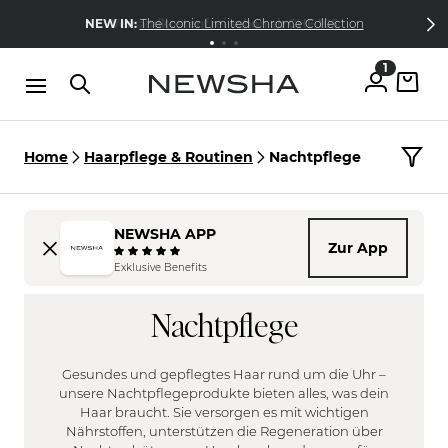
Direkt zum Inhalt
15% Wilkommens-Rabatt
Jetzt
NEW IN:
Versandkostenfrei schon ab CHF 105
The Iconic Limited Chrome Collection
kostenlos anmelden
1
Home
Haarpflege & Routinen
Nachtpflege
NEWSHA APP
Zur App
HAARTYP
Exklusive Benefits
FILTER
Fein
Nachtpflege
HAARPROBLEM
Normal
FILTER
Kräftig
Unbehandelt
Gesundes und gepflegtes Haar rund um die Uhr –
KOPFHAUT
Brüchig
unsere Nachtpflegeprodukte bieten alles, was dein
FILTER
Haar braucht. Sie versorgen es mit wichtigen
Trocken
Nährstoffen, unterstützen die Regeneration über
Empfindlich
Frizzy