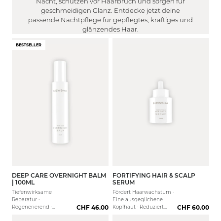
Nacht, schützen vor Haarbruch und sorgen für
WIRKUNG
Gereizt
Strapaziert
geschmeidigen Glanz. Entdecke jetzt deine
FILTER
Trocken
passende Nachtpflege für gepflegtes, kräftiges und
Stärkung der Haarstruktur
glänzendes Haar.
Fettig
EFFEKT
Reduzierung von Spliss
Normal
BESTSELLER
FILTER
Reduziert Frizz
Volumen
Feuchtigkeitsspendend
DUFT
Glanz
Haarwachstumsfördernd
FILTER
Geschmeidigkeit
Pudrig/ Cotton
Maximale Haargesundheit
MEN
Blumig / Floral
Leichtere Kämmbarkeit
FILTER
Frisch / Zitrisch
Glätte
Ja
Ausbalancierte Kopfhaut
Nein
Filter anwenden
DEEP CARE OVERNIGHT BALM
FORTIFYING HAIR & SCALP
30 ml
| 100ML
SERUM
Tiefenwirksame
Fördert Haarwachstum ·
Reparatur ·
Eine ausgeglichene
Regenerierend ·
CHF 46.00
Kopfhaut · Reduziert
CHF 60.00
Beruhigender
Haarausfall