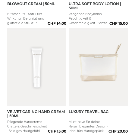
BLOWOUT CREAM | 50ML
ULTRA SOFT BODY LOTION |
50ML
Hitzeschutz · Anti-Frizz
Pflegende Bodylotion ·
Wirkung · Beruhigt und
Feuchtigkeit &
glättet die Struktur
CHF 14.00
Geschmeidigkeit · Sanftes
CHF 15.00
Hautgefühl
VELVET CARING HAND CREAM
LUXURY TRAVEL BAG
| 50ML
Pflegende Handcreme ·
Must-have für deine
Glätte & Geschmeidigkeit
Reise · Elegantes Design ·
· Seidiges Hautgefühl
CHF 15.00
Ideal fürs Handgepäck
CHF 20.00