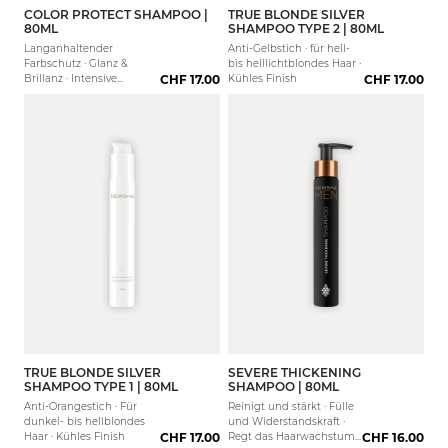
COLOR PROTECT SHAMPOO |
TRUE BLONDE SILVER
80ML
SHAMPOO TYPE 2 | 80ML
Langanhaltender
Anti-Gelbstich · für hell-
Farbschutz · Glanz &
bis helllichtblondes Haar ·
Brillanz · Intensive
CHF 17.00
Kühles Finish
CHF 17.00
Feuchtigkeit
TRUE BLONDE SILVER
SEVERE THICKENING
SHAMPOO TYPE 1 | 80ML
SHAMPOO | 80ML
Anti-Orangestich · Für
Reinigt und stärkt · Fülle
dunkel- bis hellblondes
und Widerstandskraft ·
Haar · Kühles Finish
CHF 17.00
Regt das Haarwachstum
CHF 16.00