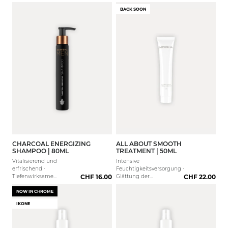
an
BACK SOON
CHARCOAL ENERGIZING
ALL ABOUT SMOOTH
SHAMPOO | 80ML
TREATMENT | 50ML
Vitalisierend und
Intensive
erfrischend ·
Feuchtigkeitsversorgung ·
Tiefenwirksame
CHF 16.00
Glättung der
CHF 22.00
Reinigung · Kühlender
Haarstruktur ·
Effekt
Kämmbarkeit
NOW IN CHROME
IKONE