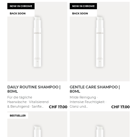
Griffigkeit
NOW IN CHROME
NOW IN CHROME
Dynamische Locken
BACK SOON
BACK SOON
Ausbalancierte Kopfhaut
DAILY ROUTINE SHAMPOO |
GENTLE CARE SHAMPOO |
80ML
80ML
Für die tägliche
Milde Reinigung ·
Haarwäsche · Vitalisierend
Intensive Feuchtigkeit ·
& Beruhigend · Sanfte
CHF 17.00
Glanz und
CHF 17.00
Reinigung
Geschmeidigkeit
BESTSELLER