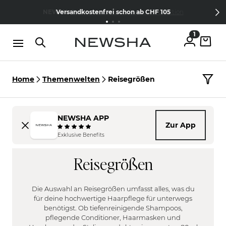
Direkt zum Inhalt
15% Wilkommens-Rabatt
Jetzt
NEW IN:
Versandkostenfrei schon ab CHF 105
The Iconic Limited Chrome Collection
kostenlos anmelden
1
Home
Themenwelten
Reisegrößen
NEWSHA APP
Zur App
HAARTYP
Exklusive Benefits
FILTER
Fein
Reisegrößen
HAARPROBLEM
Normal
FILTER
Kräftig
Blondiert | Coloriert
Die Auswahl an Reisegrößen umfasst alles, was du
KOPFHAUT
Unbehandelt
für deine hochwertige Haarpflege für unterwegs
FILTER
benötigst. Ob tiefenreinigende Shampoos,
Brüchig
pflegende Conditioner, Haarmasken und
Empfindlich
Schnell fettend