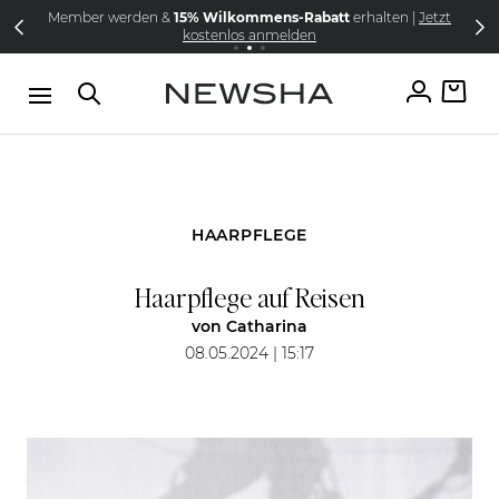
Direkt zum Inhalt
Member werden &
15% Wilkommens-Rabatt
erhalten |
Jetzt
NEW IN:
Versandkostenfrei schon ab CHF 105
The Iconic Limited Chrome Collection
kostenlos anmelden
HAARPFLEGE
Haarpflege auf Reisen
von
Catharina
08.05.2024 | 15:17