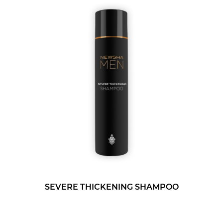
SEVERE THICKENING SHAMPOO
REJ
250 ml