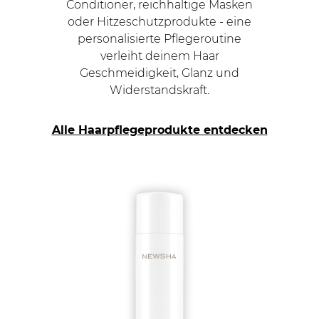
Conditioner, reichhaltige Masken
oder Hitzeschutzprodukte - eine
personalisierte Pflegeroutine
verleiht deinem Haar
Geschmeidigkeit, Glanz und
Widerstandskraft.
Alle Haarpflegeprodukte entdecken
Navigating through the elements of the carousel is
Press to skip carousel
Press to go to carousel navigation