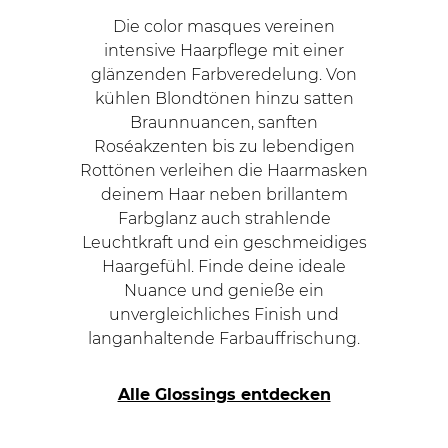
Die color masques vereinen
intensive Haarpflege mit einer
glänzenden Farbveredelung. Von
kühlen Blondtönen hinzu satten
Braunnuancen, sanften
Roséakzenten bis zu lebendigen
Rottönen verleihen die Haarmasken
deinem Haar neben brillantem
Farbglanz auch strahlende
Leuchtkraft und ein geschmeidiges
Haargefühl. Finde deine ideale
Nuance und genieße ein
unvergleichliches Finish und
langanhaltende Farbauffrischung.
Alle Glossings entdecken
Navigating through the elements of the carousel is
Press to skip carousel
Press to go to carousel navigation