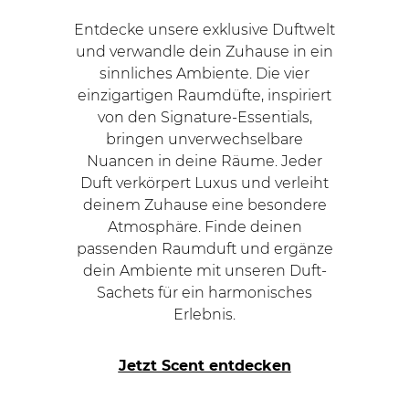
Entdecke unsere exklusive Duftwelt
und verwandle dein Zuhause in ein
sinnliches Ambiente. Die vier
einzigartigen Raumdüfte, inspiriert
von den Signature-Essentials,
bringen unverwechselbare
Nuancen in deine Räume. Jeder
Duft verkörpert Luxus und verleiht
deinem Zuhause eine besondere
Atmosphäre. Finde deinen
passenden Raumduft und ergänze
dein Ambiente mit unseren Duft-
Sachets für ein harmonisches
Erlebnis.
Jetzt Scent entdecken
Navigating through the elements of the carousel is
Press to skip carousel
Press to go to carousel navigation