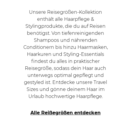
Unsere Reisegrößen-Kollektion
enthält alle Haarpflege &
Stylingprodukte, die du auf Reisen
benötigst. Von tiefenreinigenden
Shampoos und nährenden
Conditionern bis hinzu Haarmasken,
Haarkuren und Styling-Essentials
findest du alles in praktischer
Reisegröße, sodass dein Haar auch
unterwegs optimal gepflegt und
gestyled ist. Entdecke unsere Travel
Sizes und gönne deinem Haar im
Urlaub hochwertige Haarpflege.
Alle Reißegrößen entdecken
Navigating through the elements of the carousel is
Press to skip carousel
Press to go to carousel navigation