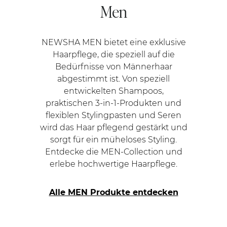
Men
NEWSHA MEN bietet eine exklusive
Haarpflege, die speziell auf die
Bedürfnisse von Männerhaar
abgestimmt ist. Von speziell
entwickelten Shampoos,
praktischen 3-in-1-Produkten und
flexiblen Stylingpasten und Seren
wird das Haar pflegend gestärkt und
sorgt für ein müheloses Styling.
Entdecke die MEN-Collection und
erlebe hochwertige Haarpflege.
Alle MEN Produkte entdecken
Navigating through the elements of the carousel is
Press to skip carousel
Press to go to carousel navigation