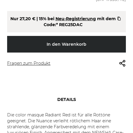
Nur
27,20 €
| 15% bei
Neu-Registrierung
mit dem
Code:*
REG25DAC
In den Warenkorb
Fragen zum Produkt
DETAILS
Die color masque Radiant Red ist für alle Rottöne
geeignet. Die Nuance verleiht rötlichem Haar eine
strahlende, glänzende Farbveredelung mit einem
luxuriösen Finish. Angereichert mit dem NEWSHA Care-