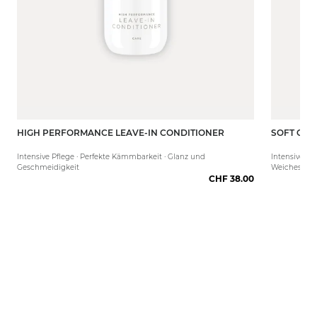
HIGH PERFORMANCE LEAVE-IN CONDITIONER
SOFT COT
250 ml
50 ml
Intensive Pflege · Perfekte Kämmbarkeit · Glanz und
Intensive Feu
Geschmeidigkeit
Weiches Haa
CHF 38.00