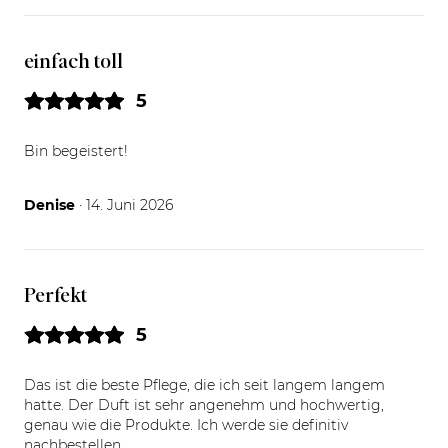
einfach toll
5
Bin begeistert!
14.06.26
Denise
· 14. Juni 2026
Perfekt
5
Das ist die beste Pflege, die ich seit langem langem
hatte. Der Duft ist sehr angenehm und hochwertig,
genau wie die Produkte. Ich werde sie definitiv
nachbestellen.