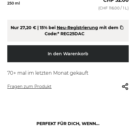
CHF 32.00
250 ml
(
CHF 116.00
/ 1 L)
Nur
27,20 €
| 15% bei
Neu-Registrierung
mit dem
Code:*
REG25DAC
In den Warenkorb
70
+ mal im letzten Monat gekauft
Fragen zum Produkt
PERFEKT FÜR DICH, WENN...