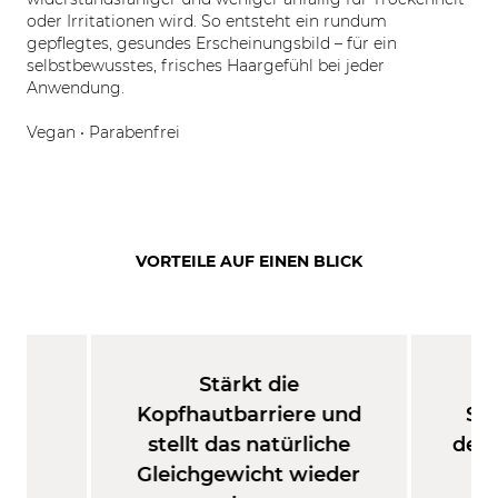
oder Irritationen wird. So entsteht ein rundum
gepflegtes, gesundes Erscheinungsbild – für ein
selbstbewusstes, frisches Haargefühl bei jeder
Anwendung.
Vegan • Parabenfrei
VORTEILE AUF EINEN BLICK
ve
Stärkt die
En
nd
Kopfhautbarriere und
Sc
te
stellt das natürliche
der 
Gleichgewicht wieder