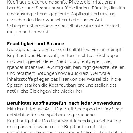
Kopfhaut braucht eine sanfte Pflege, die Irritationen
beruhigt und Spannungsgefühle lindert. Für alle, die sich
eine ausgeglichene, gepflegte Kopfhaut und gesund
aussehendes Haar wünschen, bietet unser Anti-
Schuppen-Shampoo die speziell abgestimmte Formel,
die genau hier wirkt.
Feuchtigkeit und Balance
Die vegane, parabenfreie und sulfatfreie Formel reinigt
Kopfhaut und Haar sanft, entfernt sichtbare Schuppen
und wirkt gezielt deren Neubildung entgegen. Sie
spendet intensive Feuchtigkeit, beruhigt gereizte Stellen
und reduziert Rötungen sowie Juckreiz. Wertvolle
Inhaltsstoffe pflegen das Haar von der Wurzel bis in die
Spitzen, stärken die Kopfhautbarriere und stellen das
natürliche Gleichgewicht wieder her.
Beruhigtes Kopfhautgefühl nach jeder Anwendung
Mit dem Effective Anti-Dandruff Shampoo for Dry Scalp
entsteht sofort ein spürbar ausgeglichenes
Kopfhautgefühl. Das Haar wirkt lebendig, geschmeidig
und glänzend, während die Kopfhaut langfristig
widerstandsfähiger und weniger anfällig für Trockenheit