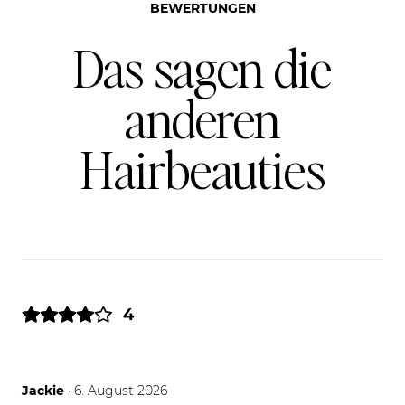
BEWERTUNGEN
Das sagen die
anderen
Hairbeauties
4
06.08.26
Jackie
· 6. August 2026