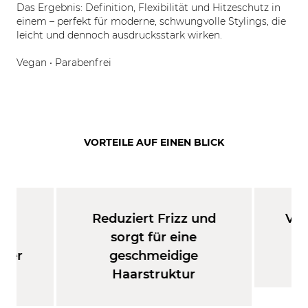
Das Ergebnis: Definition, Flexibilität und Hitzeschutz in
einem – perfekt für moderne, schwungvolle Stylings, die
leicht und dennoch ausdrucksstark wirken.
Vegan • Parabenfrei
VORTEILE AUF EINEN BLICK
Reduziert Frizz und
Ver
eim
sorgt für eine
u
oder
geschmeidige
Haarstruktur