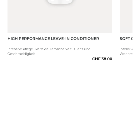
HIGH PERFORMANCE LEAVE-IN CONDITIONER
SOFT COT
250 ml
50 ml
Intensive Pflege · Perfekte Kämmbarkeit · Glanz und
Intensive Feu
Geschmeidigkeit
Weiches Haa
CHF 38.00