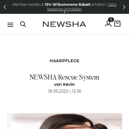
Direkt zum Inhalt
Member werden &
15% Wilkommens-Rabatt
erhalten |
Jetzt
NEW IN:
Versandkostenfrei schon ab CHF 105
The Iconic Limited Chrome Collection
kostenlos anmelden
1
HAARPFLEGE
NEWSHA Rescue System
von
Kevin
18.09.2020 | 13:36