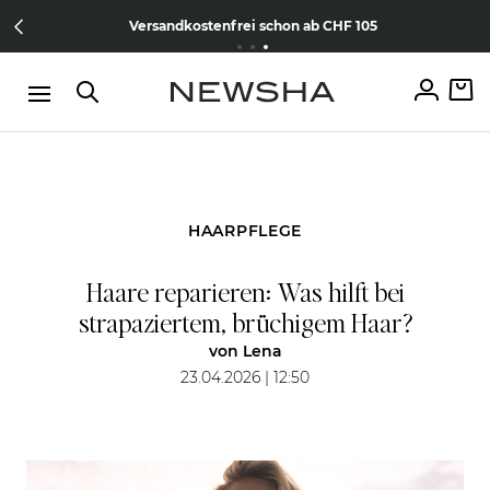
Direkt zum Inhalt
15% Wilkommens-Rabatt
Jetzt
NEW IN:
Versandkostenfrei schon ab CHF 105
The Iconic Limited Chrome Collection
kostenlos anmelden
HAARPFLEGE
Haare reparieren: Was hilft bei
strapaziertem, brüchigem Haar?
von
Lena
23.04.2026 | 12:50