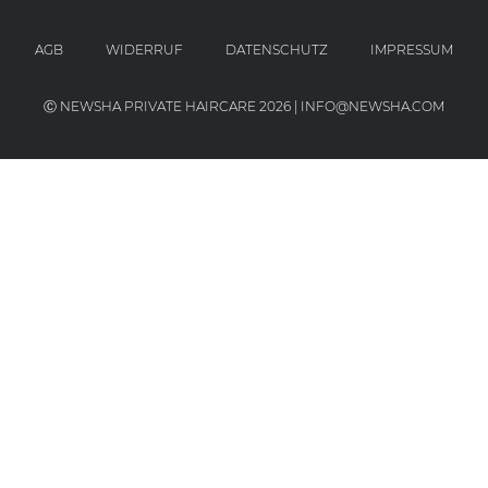
AGB
WIDERRUF
DATENSCHUTZ
IMPRESSUM
Ⓒ NEWSHA PRIVATE HAIRCARE 2026 | INFO@NEWSHA.COM