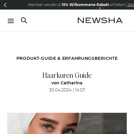
Direkt zum Inhalt
Member werden &
NEW IN:
15% Wilkommens-Rabatt
Versandkostenfrei schon ab CHF 10
The Iconic Limited Chrome Colle
erhalten |
Jet
PRODUKT-GUIDE & ERFAHRUNGSBERICHTE
Haarkuren Guide
von
Catharina
30.04.2024 | 14:57