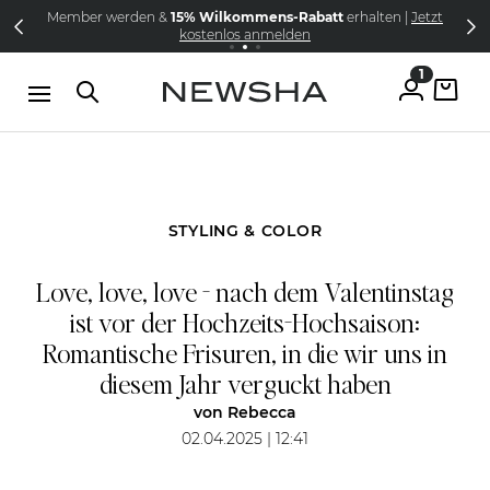
Direkt zum Inhalt
Member werden &
15% Wilkommens-Rabatt
erhalten |
Jetzt
NEW IN:
Versandkostenfrei schon ab CHF 105
The Iconic Limited Chrome Collection
kostenlos anmelden
1
STYLING & COLOR
Love, love, love - nach dem Valentinstag
ist vor der Hochzeits-Hochsaison:
Romantische Frisuren, in die wir uns in
diesem Jahr verguckt haben
von
Rebecca
02.04.2025 | 12:41