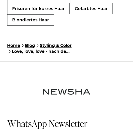
Frisuren für kurzes Haar
Gefärbtes Haar
Blondiertes Haar
Home
Blog
Styling & Color
Love, love, love - nach dem
Valentinstag ist vor der
Hochzeits-Hochsaison:
Romantische Frisuren, in
die wir uns in diesem Jahr
verguckt haben
WhatsApp Newsletter