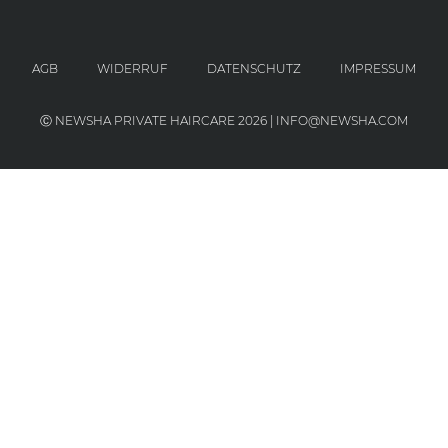
AGB
WIDERRUF
DATENSCHUTZ
IMPRESSUM
Ⓒ NEWSHA PRIVATE HAIRCARE 2026 | INFO@NEWSHA.COM