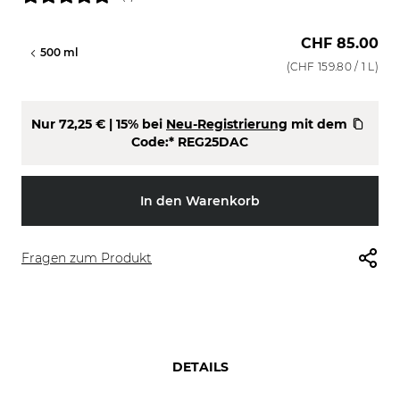
CHF 85.00
l
500 ml
(
CHF 159.80
/ 1 L)
Nur
72,25 €
| 15% bei
Neu-Registrierung
mit dem
Code:*
REG25DAC
In den Warenkorb
Fragen zum Produkt
DETAILS