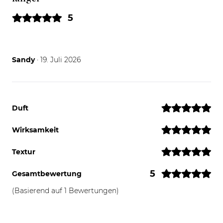
5
19.07.26
Sandy
· 19. Juli 2026
Duft
Wirksamkeit
Textur
5
Gesamtbewertung
(Basierend auf 1 Bewertungen)