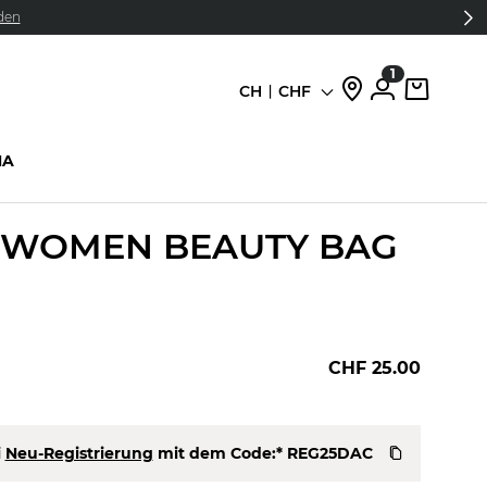
den
1
CH
CHF
Sprache
HA
WOMEN BEAUTY BAG
CHF 25.00
i
Neu-Registrierung
mit dem Code:*
REG25DAC