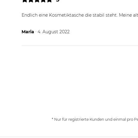
Endlich eine Kosmetiktasche die stabil steht. Meine a
04.08.22
Maria
· 4. August 2022
* Nur für registrierte Kunden und einmal pro P