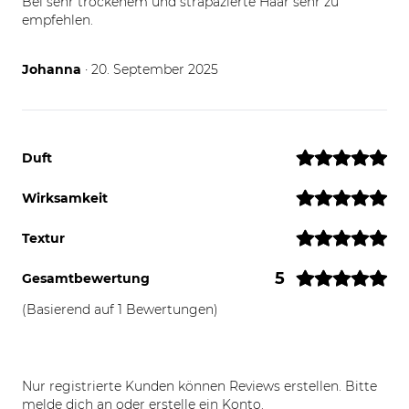
Bei sehr trockenem und strapazierte Haar sehr zu
empfehlen.
20.09.25
Johanna
· 20. September 2025
Duft
Wirksamkeit
Textur
5
Gesamtbewertung
(Basierend auf 1 Bewertungen)
Nur registrierte Kunden können Reviews erstellen. Bitte
melde dich an
oder
erstelle ein Konto
.