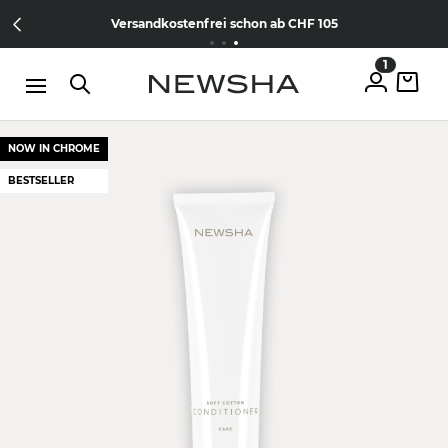
Direkt zum Inhalt
15% Wilkommens-Rabatt
Jetzt
NEW IN:
Versandkostenfrei schon ab CHF 105
The Iconic Limited Chrome Collection
kostenlos anmelden
1
NOW IN CHROME
BESTSELLER