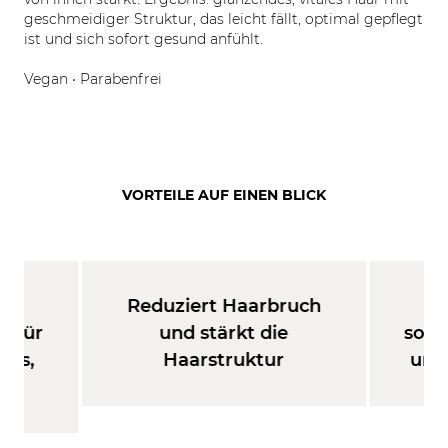
geschmeidiger Struktur, das leicht fällt, optimal gepflegt
ist und sich sofort gesund anfühlt.
Vegan • Parabenfrei
VORTEILE AUF EINEN BLICK
Reduziert Haarbruch
Ve
e für
und stärkt die
sofo
nes,
Haarstruktur
und
aar